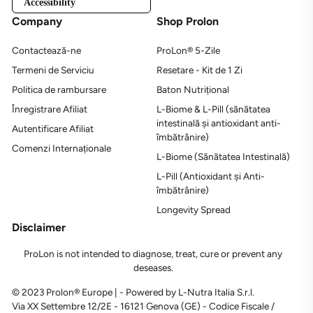
Accessibility
Company
Shop Prolon
Contactează-ne
ProLon® 5-Zile
Termeni de Serviciu
Resetare - Kit de 1 Zi
Politica de rambursare
Baton Nutrițional
Înregistrare Afiliat
L-Biome & L-Pill (sănătatea
intestinală și antioxidant anti-
Autentificare Afiliat
îmbătrânire)
Comenzi Internaționale
L-Biome (Sănătatea Intestinală)
L-Pill (Antioxidant și Anti-
îmbătrânire)
Longevity Spread
Disclaimer
ProLon is not intended to diagnose, treat, cure or prevent any
deseases.
© 2023 Prolon® Europe | - Powered by L-Nutra Italia S.r.l.
Via XX Settembre 12/2E - 16121 Genova (GE) - Codice Fiscale /