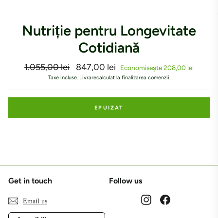
Nutriție pentru Longevitate
Cotidiană
Preț
1.055,00 lei
Preț
847,00 lei
Economisește 208,00 lei
obișnuit
la
Taxe incluse.
Livrare
calculat la finalizarea comenzii.
ofertă
EPUIZAT
Get in touch
Follow us
Instagram
Facebook
Email us