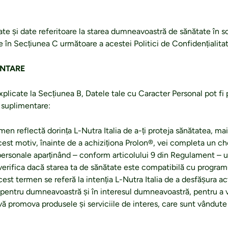
citate și date referitoare la starea dumneavoastră de sănătate în 
te în Secțiunea C următoare a acestei Politici de Confidențialitat
ENTARE
xplicate la Secțiunea B, Datele tale cu Caracter Personal pot fi 
 suplimentare:
rmen reflectă dorința L-Nutra Italia de a-ți proteja sănătatea, ma
cest motiv, înainte de a achiziționa Prolon®, vei completa un che
 personale aparținând – conform articolului 9 din Regulament – u
 verifica dacă starea ta de sănătate este compatibilă cu program
acest termen se referă la intenția L-Nutra Italia de a desfășura ac
pentru dumneavoastră și în interesul dumneavoastră, pentru a v
vă promova produsele și serviciile de interes, care sunt vândute