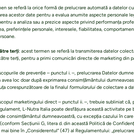
men se referă la orice formă de prelucrare automată a datelor cu
zarea acestor date pentru a evalua anumite aspecte personale l
, pentru a analiza sau a prezice aspecte privind performanța profes
, preferințele personale, interesele, fiabilitatea, comportament
ersoane.
ătre terți
: acest termen se referă la transmiterea datelor colect
ătre terți, pentru a primi comunicări directe de marketing din p
scopurile de prevenție – punctul i. –, prelucrarea Datelor dumn
a avea loc doar după exprimarea consimțământului dumneavoastră
uța corespunzătoare de la finalul
formularului
de colectare a dat
copul marketingului direct – punctul ii. –, trebuie subliniat că, po
Regulament, L-Nutra Italia poate desfășura această activitate pe 
t de consimțământul dumneavoastră, cu excepția cazului în care
i (conform Secțiunii G, litera d. din această Politică de Confidenț
 mai bine în „Considerentul” (47) al Regulamentului: „prelucrar