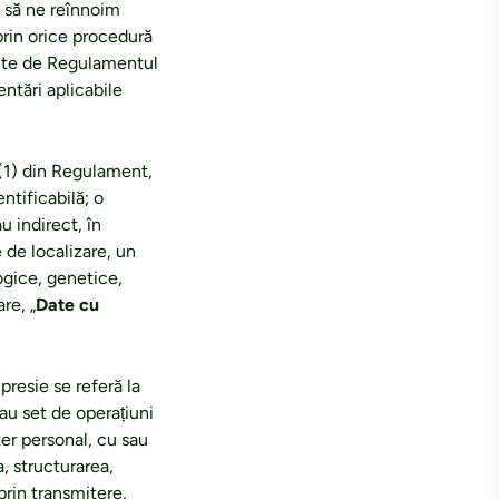
m să ne reînnoim
prin orice procedură
cute de Regulamentul
entări aplicabile
4 (1) din Regulament,
ntificabilă; o
u indirect, în
 de localizare, un
logice, genetice,
re, „
Date cu
resie se referă la
sau set de operațiuni
er personal, cu sau
, structurarea,
prin transmitere,