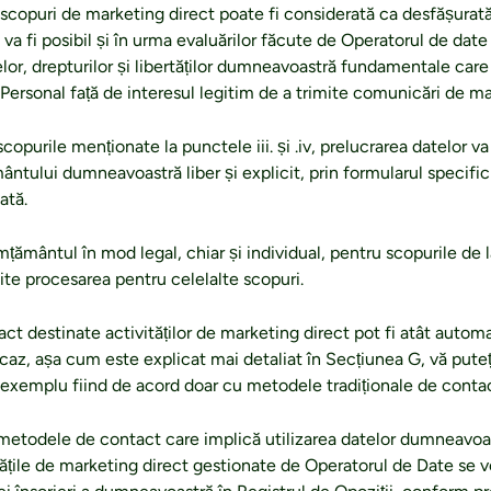
 scopuri de marketing direct poate fi considerată ca desfășurat
 va fi posibil și în urma evaluărilor făcute de Operatorul de date 
elor, drepturilor și libertăților dumneavoastră fundamentale care
Personal față de interesul legitim de a trimite comunicări de ma
copurile menționate la punctele iii. și .iv, prelucrarea datelor v
ntului dumneavoastră liber și explicit, prin formularul specific 
ată.
imțământul în mod legal, chiar și individual, pentru scopurile de la 
ite procesarea pentru celelalte scopuri.
ct destinate activităților de marketing direct pot fi atât automa
e caz, așa cum este explicat mai detaliat în Secțiunea G, vă puteț
exemplu fiind de acord doar cu metodele tradiționale de contac
metodele de contact care implică utilizarea datelor dumneavoas
ățile de marketing direct gestionate de Operatorul de Date se v