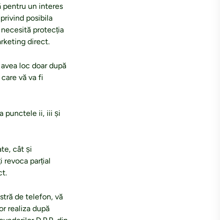
ă pentru un interes
privind posibila
 necesită protecția
rketing direct.
a avea loc doar după
care vă va fi
punctele ii, iii și
te, cât și
i revoca parțial
t.
tră de telefon, vă
or realiza după