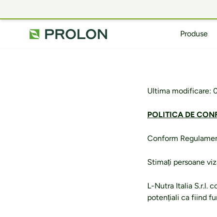
Sari
la
conținut
Produse
Ultima modificare: 
POLITICA DE CONF
Conform Regulament
Stimați persoane viz
L-Nutra Italia S.r.l. 
potențiali ca fiind 