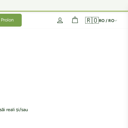
Autentificare
Coș
🇷🇴
Prolon
RO / RO
săi reali și/sau