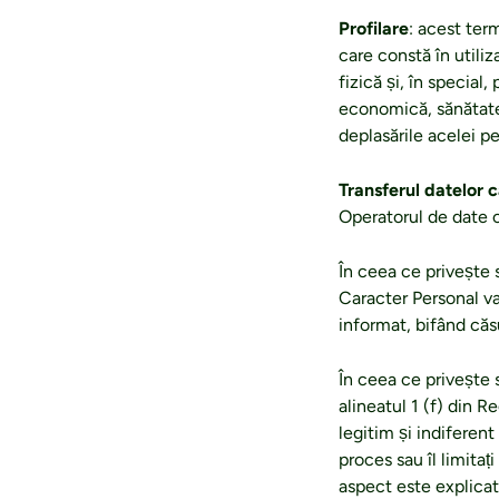
Profilare
: acest ter
care constă în utili
fizică și, în special
economică, sănătatea
deplasările acelei p
Transferul datelor c
Operatorul de date c
În ceea ce privește 
Caracter Personal v
informat, bifând căs
În ceea ce privește s
alineatul 1 (f) din 
legitim și indiferen
proces sau îl limitaț
aspect este explicat