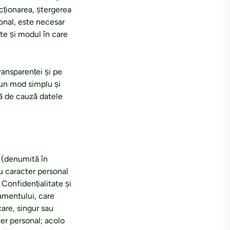
icționarea, ștergerea
onal, este necesar
te și modul în care
ransparenței și pe
-un mod simplu și
nță de cauză datele
1 (denumită în
u caracter personal
 Confidențialitate și
lamentului, care
care, singur sau
ter personal; acolo