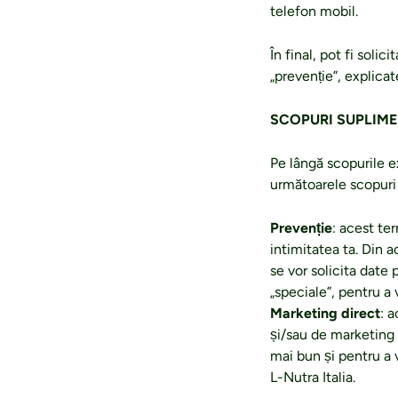
telefon mobil.
În final, pot fi soli
„prevenție”, explica
SCOPURI SUPLIM
Pe lângă scopurile e
următoarele scopuri
Prevenție
: acest te
intimitatea ta. Din a
se vor solicita date
„speciale”, pentru a
Marketing direct
: 
și/sau de marketing 
mai bun și pentru a 
L-Nutra Italia.