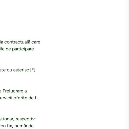
ia contractuală care
ile de participare
ate cu asterisc [*]
e Prelucrare a
rvicii oferite de L-
stionar, respectiv:
fon fix, număr de