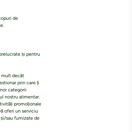
scopuri de
e.
prelucrate și pentru
i mult decât
stionar prin care ți
nor categorii
ul nostru alimentar.
tivități promoționale
ă oferi un serviciu
 și/sau furnizate de