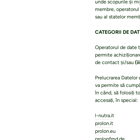
unde scopurile și mij
membre, operatorul s
sau al statelor memb
CATEGORII DE DA
Operatorul de date 
permite achiziționar
de contact și/sau
(ii
Prelucrarea Datelor
va permite să cumpăra
în când, să folosiți t
accesați, în special:
l-nutra.it
prolon.it
prolon.eu
prolonfmd.de