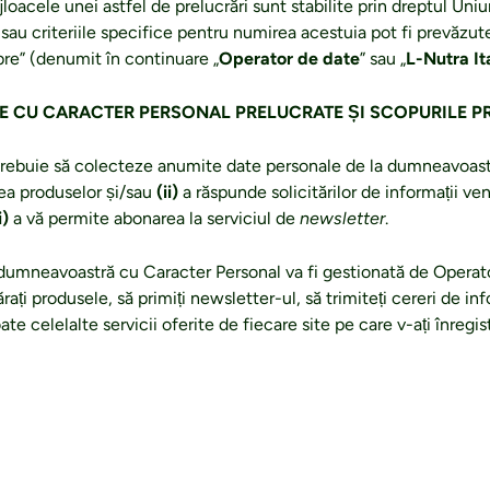
loacele unei astfel de prelucrări sunt stabilite prin dreptul Uniun
au criteriile specifice pentru numirea acestuia pot fi prevăzut
re” (denumit în continuare „
Operator de date
” sau „
L-Nutra It
TE CU CARACTER PERSONAL PRELUCRATE ȘI SCOPURILE P
trebuie să colecteze anumite date personale de la dumneavoas
ea produselor și/sau
(ii)
a răspunde solicitărilor de informații ve
i)
a vă permite abonarea la serviciul de
newsletter
.
 dumneavoastră cu Caracter Personal va fi gestionată de Operato
ți produsele, să primiți newsletter-ul, să trimiteți cereri de inf
oate celelalte servicii oferite de fiecare site pe care v-ați înregis