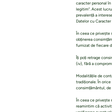
caracter personal în
legitim”. Acest lucru
prevalență a interes
Datelor cu Caracter 
În ceea ce privește s
obținerea consimțămâ
furnizat de fiecare d
Îți poți retrage cons
(iv), fără a comprom
Modalitățile de conta
tradiționale. În oric
consimțământul, de 
În ceea ce privește 
reamintim că activit