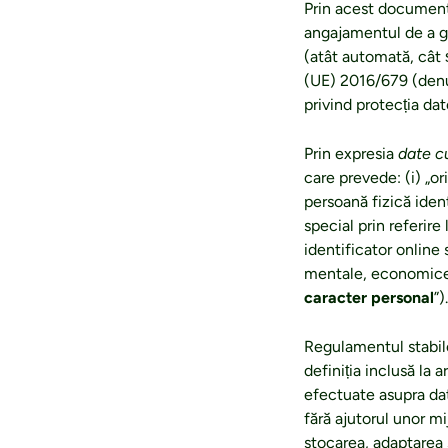
Prin acest documen
angajamentul de a ga
(atât automată, cât 
(UE) 2016/679 (denu
privind protecția dat
Prin expresia
date c
care prevede: (i) „or
persoană fizică ident
special prin referir
identificator online 
mentale, economice, 
caracter personal
”).
Regulamentul stabil
definiția inclusă la 
efectuate asupra dat
fără ajutorul unor m
stocarea, adaptarea 