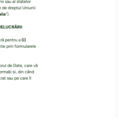
ii sau al statelor
e de dreptul Uniunii
alia
”).
RELUCRĂRII
tră pentru a
(i)
nite prin formularele
rul de Date, care vă
ormații și, din când
trat sau pe care îl