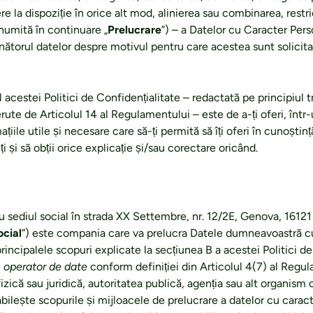
e la dispoziție în orice alt mod, alinierea sau combinarea, restr
numită în continuare „
Prelucrare
”) – a Datelor cu Caracter Pers
nătorul datelor despre motivul pentru care acestea sunt solicita
 acestei Politici de Confidențialitate – redactată pe principiul t
ute de Articolul 14 al Regulamentului – este de a-ți oferi, într
mațiile utile și necesare care să-ți permită să îți oferi în cunoști
ți și să obții orice explicație și/sau corectare oricând.
, cu sediul social în strada XX Settembre, nr. 12/2E, Genova, 1612
ocial
”) este compania care va prelucra Datele dumneavoastră c
incipalele scopuri explicate la secțiunea B a acestei Politici de
e
operator de date
conform definiției din Articolul 4(7) al Regu
zică sau juridică, autoritatea publică, agenția sau alt organism 
abilește scopurile și mijloacele de prelucrare a datelor cu carac