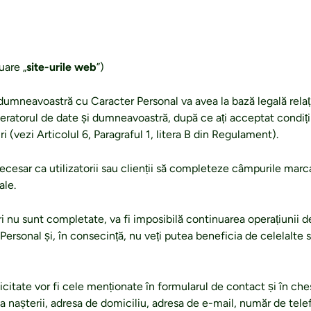
uare „
site-urile web
”)
dumneavoastră cu Caracter Personal va avea la bază legală relaț
Operatorul de date și dumneavoastră, după ce ați acceptat condiți
ri (vezi Articolul 6, Paragraful 1, litera B din Regulament).
necesar ca utilizatorii sau clienții să completeze câmpurile marc
ale.
nu sunt completate, va fi imposibilă continuarea operațiunii d
ersonal și, în consecință, nu veți putea beneficia de celelalte se
icitate vor fi cele menționate în formularul de contact și în che
nașterii, adresa de domiciliu, adresa de e-mail, număr de tele