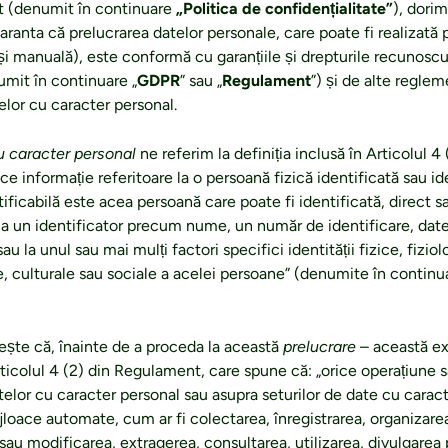
t (denumit în continuare
„Politica de confidențialitate”
), dori
ranta că prelucrarea datelor personale, care poate fi realizată 
și manuală), este conformă cu garanțiile și drepturile recunos
mit în continuare „
GDPR
” sau „
Regulament
”) și de alte reglem
elor cu caracter personal.
u caracter personal
ne referim la definiția inclusă în Articolul 
ice informație referitoare la o persoană fizică identificată sau ide
ificabilă este acea persoană care poate fi identificată, direct sa
e la un identificator precum nume, un număr de identificare, date
sau la unul sau mai mulți factori specifici identității fizice, fizio
culturale sau sociale a acelei persoane” (denumite în continua
ește că, înainte de a proceda la această
prelucrare
– această exp
articolul 4 (2) din Regulament, care spune că: „orice operațiune 
elor cu caracter personal sau asupra seturilor de date cu caract
ijloace automate, cum ar fi colectarea, înregistrarea, organizarea
sau modificarea, extragerea, consultarea, utilizarea, divulgarea 