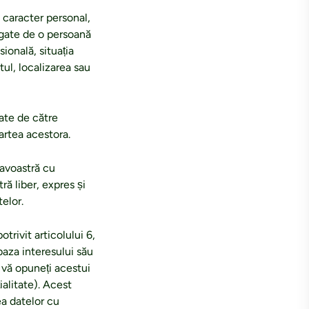
 caracter personal,
egate de o persoană
ională, situația
ul, localizarea sau
ate de către
artea acestora.
eavoastră cu
 liber, expres și
elor.
trivit articolului 6,
baza interesului său
 vă opuneți acestui
ialitate). Acest
ea datelor cu