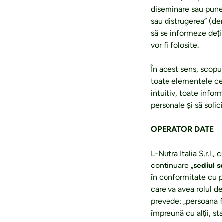
diseminare sau puner
sau distrugerea” (de
să se informeze deți
vor fi folosite.
În acest sens, scopul
toate elementele cer
intuitiv, toate infor
personale și să solici
OPERATOR DATE
L-Nutra Italia S.r.l.
continuare „
sediul s
în conformitate cu pr
care va avea rolul d
prevede: „persoana fi
împreună cu alții, st