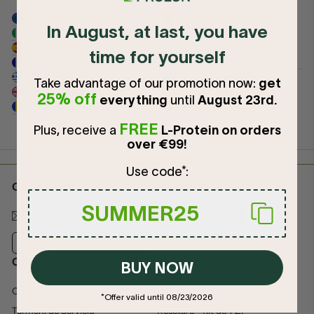
ProLon® Europa
ProLon® Polonia
In August, at last, you have
ProLon® Italia
ProLon® Danemarca
ProLon® Spania
ProLon® Germania &
time for yourself
Austria
ProLon® Franța
ProLon® Bulgaria
ProLon® Grecia
Take advantage of our promotion now:
get
ProLon Elveția - DE
ProLon® Regatul Unit
25% off
everything
until
August 23rd.
ProLon Elveția - IT
ProLon® România
ProLon Elveția - FR
FREE
Plus, receive a
L-Protein on orders
over €99!
Use code*:
Get in touch
Follow us
SUMMER25
Instagram
Facebook
Email us
Accessibility
Company
Shop Prolon
BUY NOW
Contactează-ne
ProLon® 5-Zile
*Offer valid until 08/23/2026
Termeni de Serviciu
Resetare - Kit de 1 Zi