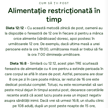
CUM SĂ ȚII POST
Alimentație restricționată în
timp
Dieta 12:12 -
Cu această metodă zilnică de post, oamenii au
la dispoziție o fereastră de 12 ore în fiecare zi pentru a mânca
orice alimente (sănătoase) doresc, apoi postesc în
următoarele 12 ore. De exemplu, dacă ultima masă a unei
persoane este la ora 19:00, următoarea masă ar trebui să fie
la ora 7:00 dimineața următoare.
Dieta 16:8
- Similară cu 12:12, acest plan TRE scurtează
fereastra de alimentație cu 4 ore pentru a extinde perioada în
care corpul se află în stare de post. Astfel, persoana are doar
8 ore pe zi în care poate mânca, iar restul de 16 ore este
dedicat postului complet. Totuși, nu este recomandat să sari
peste micul dejun în timpul acestui post, deoarece cercetările
recente arată că acest lucru poate avea un impact negativ
asupra sănătății inimii. Dacă vrei să urmezi 16:8, un studiu clinic
pe 108 adulți, după un post peste noapte de 15 ore,