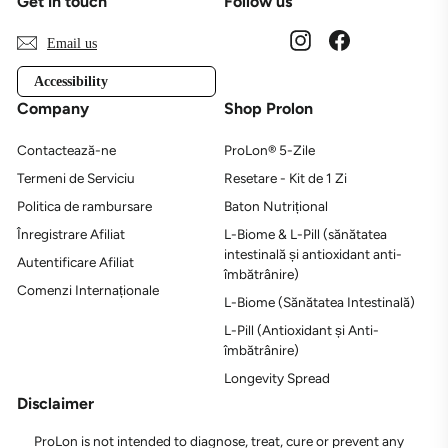
Get in touch
Follow us
Instagram
Facebook
Email us
Accessibility
Company
Shop Prolon
Contactează-ne
ProLon® 5-Zile
Termeni de Serviciu
Resetare - Kit de 1 Zi
Politica de rambursare
Baton Nutrițional
Înregistrare Afiliat
L-Biome & L-Pill (sănătatea
intestinală și antioxidant anti-
Autentificare Afiliat
îmbătrânire)
Comenzi Internaționale
L-Biome (Sănătatea Intestinală)
L-Pill (Antioxidant și Anti-
îmbătrânire)
Longevity Spread
Disclaimer
ProLon is not intended to diagnose, treat, cure or prevent any