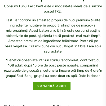
Consumul unui Fast Bar® este o modalitate ideală de a susține
postul TRE.
Fast Bar conține un amestec propriu de nuci premium și alte
ingrediente nutritive, în proporții științifice de macro- și
micronutrienți. Acest baton unic îți hrănește corpul și susține
obiectivele de post, ajutându-te să postești mai mult timp*.
Amestec premium de ingrediente hrănitoare. Proteină pe
bază vegetală. Grăsimi bune din nuci. Bogat în fibre. Fără soia
sau lactate.
*Beneficii observate într-un studiu randomizat, controlat, cu
108 adulți după 15 ore de post peste noapte, comparând
rezultatele de glucoză și cetone la fiecare oră timp de 4 ore în
grupul Fast Bar și grupul cu post doar cu apă. Date la dosar.
COMANDĂ ACUM