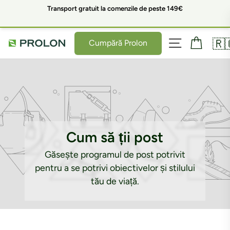
Sari
 5
Transport gratuit la comenzile de peste 149€
Î
la
conținut
Navigare pe s
Coș
🇷
Cumpără Prolon
Cum să ții post
Găsește programul de post potrivit
pentru a se potrivi obiectivelor și stilului
tău de viață.